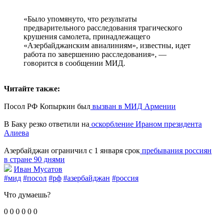
«Было упомянуто, что результаты
предварительного расследования трагического
крушения самолета, принадлежащего
«Азербайджанским авиалиниям», известны, идет
работа по завершению расследования», —
говорится в сообщении МИД.
Читайте также:
Посол РФ Копыркин был
вызван в МИД Армении
В Баку резко ответили на
оскорбление Ираном президента
Алиева
Азербайджан ограничил с 1 января срок
пребывания россиян
в стране 90 днями
Иван Мусатов
#мид
#посол
#рф
#азербайджан
#россия
Что думаешь?
0
0
0
0
0
0