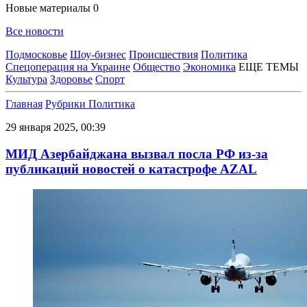
Новые материалы
0
Все новости
Подмосковье
Шоу-бизнес
Происшествия
Политика
Спецоперация на Украине
Общество
Экономика
ЕЩЕ ТЕМЫ
Культура
Здоровье
Спорт
Главная
Рубрики
Политика
29 января 2025, 00:39
МИД Азербайджана вызвал посла РФ из-за
публикаций новостей о катастрофе AZAL