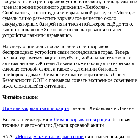
государства к серии взрывов устройств связи, принадлежащих
членам военизированного движения «Хезболла».
Сообщалось, что сотрудники израильской разведки «Моссад»
сумели тайно разместить взрывчатое вещество около
аккумуляторных батарей пяти тысяч пейджеров ещё до того,
как они попали к «Хезболле» после нагревания батарей
устройства гаджеты взрывались.
На следующий день после первой серии взрывов
беспроводных устройств связи последовала вторая. Теперь
начали взрываться рации, ноутбуки, мобильные телефоны и
автомагнитолы. Жители Ливана также сообщали о взрывах в
салонах сотовой связи, а также о детонации бытовых
приборов в домах. Ливанские власти обратились в Совет
Безопасности ООН с призывом созвать экстренное совещание
из-за сложившейся ситуации.
Читайте также:
Израиль взорвал тысячи раций
членов «Хезболлы» в Ливане
Вслед за пейджерами
в Ливане взрываются рации
, бытовая
техника и автомобили: Детали кровавой акции
SNA:
«Моссад» начинил взрывчаткой
пять тысяч пейджеров