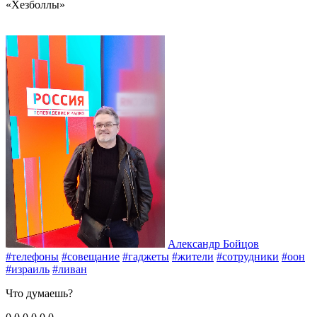
«Хезболлы»
Александр Бойцов
#телефоны
#совещание
#гаджеты
#жители
#сотрудники
#оон
#израиль
#ливан
Что думаешь?