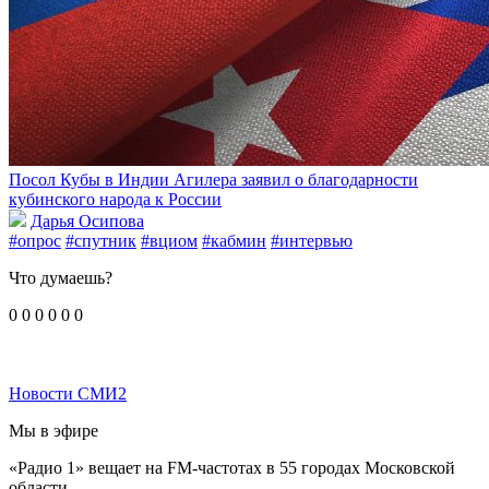
Посол Кубы в Индии Агилера заявил о благодарности
кубинского народа к России
Дарья Осипова
#опрос
#спутник
#вциом
#кабмин
#интервью
Что думаешь?
0
0
0
0
0
0
Новости СМИ2
Мы в эфире
«Радио 1» вещает на FM-частотах в 55 городах Московской
области.