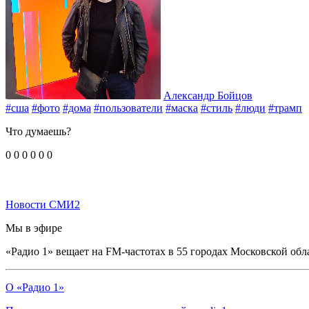
Александр Бойцов
#сша
#фото
#дома
#пользователи
#маска
#стиль
#люди
#трамп
Что думаешь?
0
0
0
0
0
0
Новости СМИ2
Мы в эфире
«Радио 1» вещает на FM-частотах в 55 городах Московской обл
О «Радио 1»