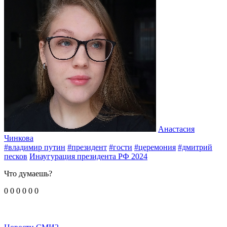
Анастасия
Чинкова
#владимир путин
#президент
#гости
#церемония
#дмитрий
песков
Инаугурация президента РФ 2024
Что думаешь?
0
0
0
0
0
0