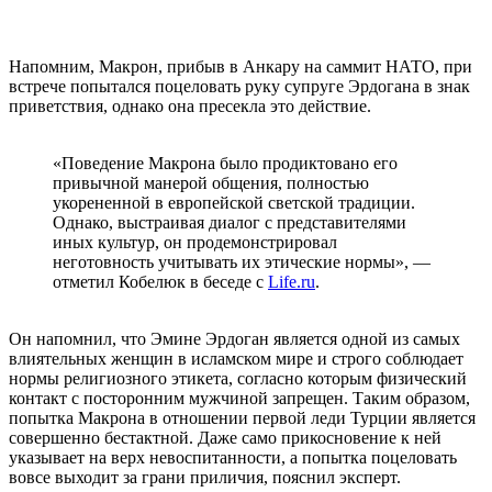
Напомним, Макрон, прибыв в Анкару на саммит НАТО, при
встрече попытался поцеловать руку супруге Эрдогана в знак
приветствия, однако она пресекла это действие.
«Поведение Макрона было продиктовано его
привычной манерой общения, полностью
укорененной в европейской светской традиции.
Однако, выстраивая диалог с представителями
иных культур, он продемонстрировал
неготовность учитывать их этические нормы», —
отметил Кобелюк в беседе с
Life.ru
.
Он напомнил, что Эмине Эрдоган является одной из самых
влиятельных женщин в исламском мире и строго соблюдает
нормы религиозного этикета, согласно которым физический
контакт с посторонним мужчиной запрещен. Таким образом,
попытка Макрона в отношении первой леди Турции является
совершенно бестактной. Даже само прикосновение к ней
указывает на верх невоспитанности, а попытка поцеловать
вовсе выходит за грани приличия, пояснил эксперт.