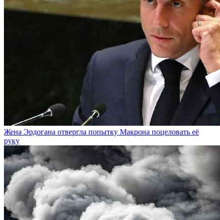
Жена Эрдогана отвергла попытку Макрона поцеловать её
руку