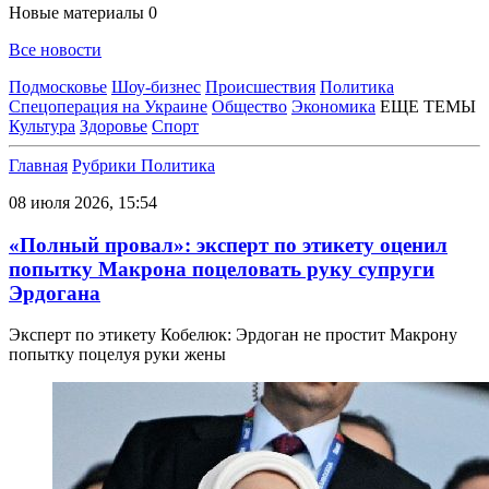
Новые материалы
0
Все новости
Подмосковье
Шоу-бизнес
Происшествия
Политика
Спецоперация на Украине
Общество
Экономика
ЕЩЕ ТЕМЫ
Культура
Здоровье
Спорт
Главная
Рубрики
Политика
08 июля 2026, 15:54
«Полный провал»: эксперт по этикету оценил
попытку Макрона поцеловать руку супруги
Эрдогана
Эксперт по этикету Кобелюк: Эрдоган не простит Макрону
попытку поцелуя руки жены