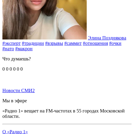
Элина Позднякова
#эксперт
#традиции
#взрывы
#саммит
#отношения
#очки
#нато
#макрон
Что думаешь?
0
0
0
0
0
0
Новости СМИ2
Мы в эфире
«Радио 1» вещает на FM-частотах в 55 городах Московской
области.
О «Радио 1»