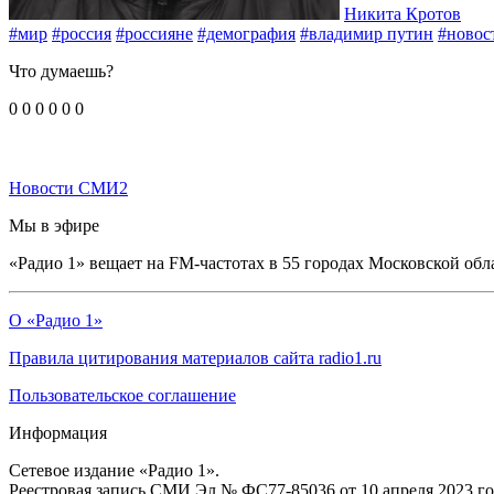
Никита Кротов
#мир
#россия
#россияне
#демография
#владимир путин
#новос
Что думаешь?
0
0
0
0
0
0
Новости СМИ2
Мы в эфире
«Радио 1» вещает на FM-частотах в 55 городах Московской обл
О «Радио 1»
Правила цитирования материалов сайта radio1.ru
Пользовательское соглашение
Информация
Сетевое издание «Радио 1».
Реестровая запись СМИ Эл № ФС77-85036 от 10 апреля 2023 г