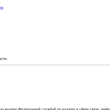
ти
асти.
ода выдано Федеральной службой по надзору в сфере связи, и