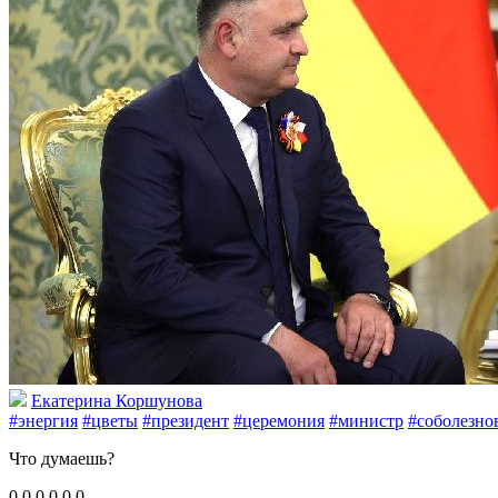
Екатерина Коршунова
#энергия
#цветы
#президент
#церемония
#министр
#соболезно
Что думаешь?
0
0
0
0
0
0