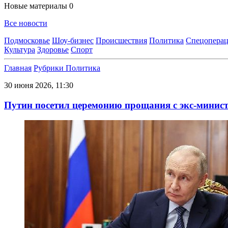
Новые материалы
0
Все новости
Подмосковье
Шоу-бизнес
Происшествия
Политика
Спецоперац
Культура
Здоровье
Спорт
Главная
Рубрики
Политика
30 июня 2026, 11:30
Путин посетил церемонию прощания с экс-мини