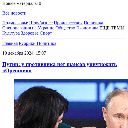
Новые материалы
0
Все новости
Подмосковье
Шоу-бизнес
Происшествия
Политика
Спецоперация на Украине
Общество
Экономика
ЕЩЕ ТЕМЫ
Культура
Здоровье
Спорт
Главная
Рубрики
Политика
19 декабря 2024, 15:07
Путин: у противника нет шансов уничтожить
«Орешник»