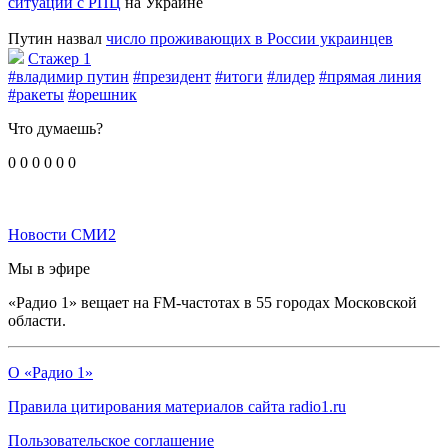
ситуации с РПЦ
на Украине
Путин назвал
число проживающих в России украинцев
Стажер 1
#владимир путин
#президент
#итоги
#лидер
#прямая линия
#ракеты
#орешник
Что думаешь?
0
0
0
0
0
0
Новости СМИ2
Мы в эфире
«Радио 1» вещает на FM-частотах в 55 городах Московской
области.
О «Радио 1»
Правила цитирования материалов сайта radio1.ru
Пользовательское соглашение