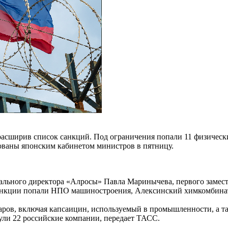
асширив список санкций. Под ограничения попали 11 физически
ваны японским кабинетом министров в пятницу.
ального директора «Алросы» Павла Маринычева, первого замест
анкции попали НПО машиностроения, Алексинский химкомбинат
варов, включая капсаицин, используемый в промышленности, а 
ули 22 российские компании, передает ТАСС.