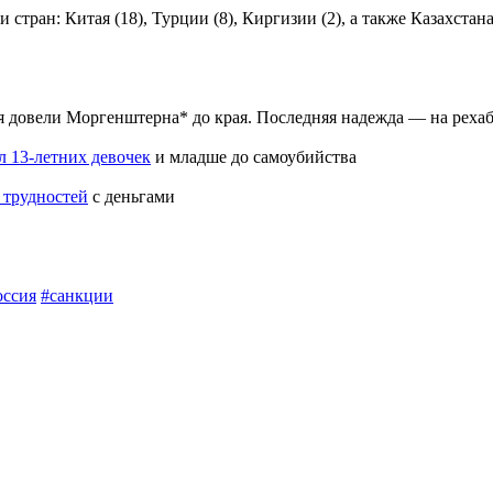
тран: Китая (18), Турции (8), Киргизии (2), а также Казахстан
я довели Моргенштерна* до края. Последняя надежда — на реха
л 13-летних девочек
и младше до самоубийства
 трудностей
​с деньгами
оссия
#санкции