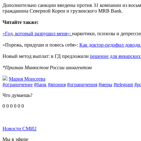
Дополнительно санкции введены против 31 компании из восьми с
гражданина Северной Кореи и грузинского MRB Bank.
Читайте также:
«Год, который разрушил меня»:
наркотики, психозы и депресси
«Порежь, придуши и повесь себя»:
Как доктор-педофил доводи
Новый метод выплат: в ГД предложили
решение для январских
*Признан Минюстом России иноагентом
Мария Моисеева
#ограничение
#банк
#япония
#ограничения
#меры
#telegram
#р
Что думаешь?
0
0
0
0
0
0
Новости СМИ2
Мы в эфире