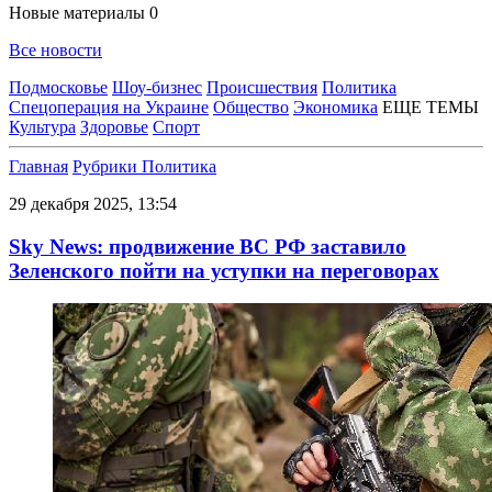
Новые материалы
0
Все новости
Подмосковье
Шоу-бизнес
Происшествия
Политика
Спецоперация на Украине
Общество
Экономика
ЕЩЕ ТЕМЫ
Культура
Здоровье
Спорт
Главная
Рубрики
Политика
29 декабря 2025, 13:54
Sky News: продвижение ВС РФ заставило
Зеленского пойти на уступки на переговорах