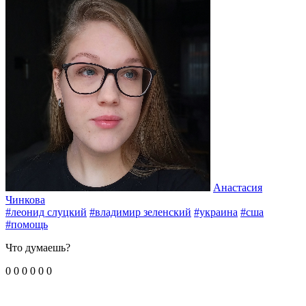
Анастасия
Чинкова
#леонид слуцкий
#владимир зеленский
#украина
#сша
#помощь
Что думаешь?
0
0
0
0
0
0