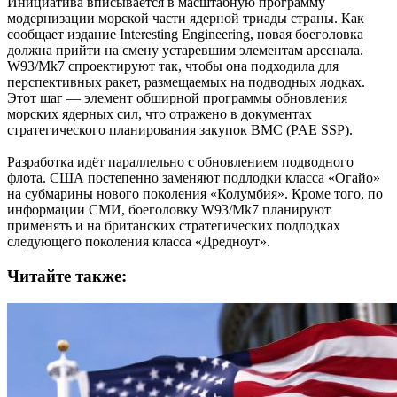
Инициатива вписывается в масштабную программу
модернизации морской части ядерной триады страны. Как
сообщает издание Interesting Engineering, новая боеголовка
должна прийти на смену устаревшим элементам арсенала.
W93/Mk7 спроектируют так, чтобы она подходила для
перспективных ракет, размещаемых на подводных лодках.
Этот шаг — элемент обширной программы обновления
морских ядерных сил, что отражено в документах
стратегического планирования закупок ВМС (PAE SSP).
Разработка идёт параллельно с обновлением подводного
флота. США постепенно заменяют подлодки класса «Огайо»
на субмарины нового поколения «Колумбия». Кроме того, по
информации СМИ, боеголовку W93/Mk7 планируют
применять и на британских стратегических подлодках
следующего поколения класса «Дредноут».
Читайте также: