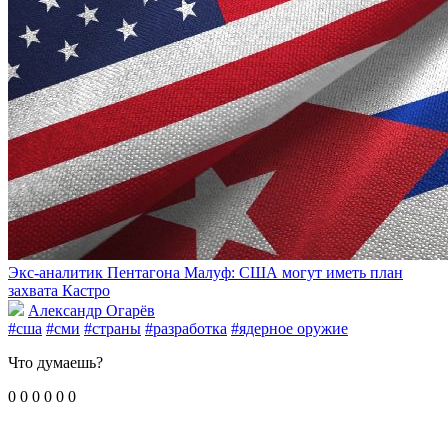
Экс-аналитик Пентагона Малуф: США могут иметь план
захвата Кастро
Александр Огарёв
#сша
#сми
#страны
#разработка
#ядерное оружие
Что думаешь?
0
0
0
0
0
0