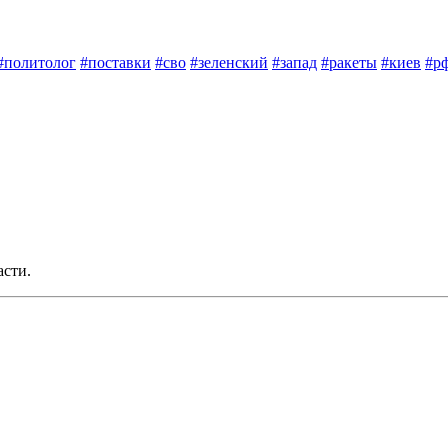
#политолог
#поставки
#сво
#зеленский
#запад
#ракеты
#киев
#р
асти.