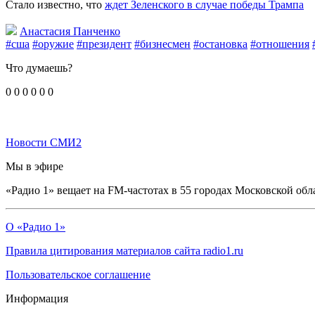
Стало известно, что
ждет Зеленского в случае победы Трампа
Анастасия Панченко
#сша
#оружие
#президент
#бизнесмен
#остановка
#отношения
Что думаешь?
0
0
0
0
0
0
Новости СМИ2
Мы в эфире
«Радио 1» вещает на FM-частотах в 55 городах Московской обл
О «Радио 1»
Правила цитирования материалов сайта radio1.ru
Пользовательское соглашение
Информация