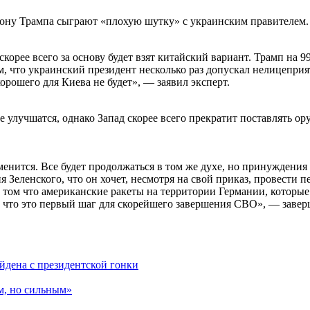
рону Трампа сыграют «плохую шутку» с украинским правителем.
скорее всего за основу будет взят китайский вариант. Трамп на 9
м, что украинский президент несколько раз допускал нелицеприя
орошего для Киева не будет», — заявил эксперт.
улучшатся, однако Запад скорее всего прекратит поставлять ор
нится. Все будет продолжаться в том же духе, но принуждения к
ия Зеленского, что он хочет, несмотря на свой приказ, провести 
том что американские ракеты на территории Германии, которые 
, что это первый шаг для скорейшего завершения СВО», — завер
йдена с президентской гонки
м, но сильным»