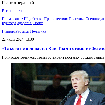
Новые материалы
0
Все новости
Подмосковье
Шоу-бизнес
Происшествия
Политика
Спецоперац
Культура
Здоровье
Спорт
Главная
Рубрики
Политика
22 июля 2024, 13:30
«Такого не прощает»: Как Трамп отомстит Зеленс
Политолог Зеленков: Трамп остановит поставку оружия Запада