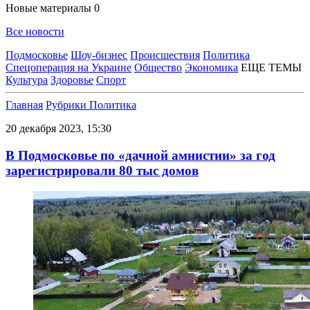
Новые материалы
0
Все новости
Подмосковье
Шоу-бизнес
Происшествия
Политика
Спецоперация на Украине
Общество
Экономика
ЕЩЕ ТЕМЫ
Культура
Здоровье
Спорт
Главная
Рубрики
Политика
20 декабря 2023, 15:30
В Подмосковье по «дачной амнистии» за год
зарегистрировали 80 тыс домов