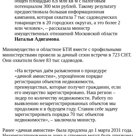
общей площадью 8,6 млн кв м с налоговым
потенциалом 300 млн рублей. Такому результату
предшествовала большая информационная
кампания, которая охватила 7 тыс садоводческих
товариществ в 20 городских округах, а это более 2
млн человек», – рассказала министр
имущественных отношений Московской области
Наталья Адигамова
.
Минимущество и областное БТИ вместе с профильными
министерствами провели за дачный сезон встречи в 723 СНТ.
Они охватили более 83 тыс садоводов.
«На встречах даём разъяснения о процедуре
«дачной амнистии», упрощённом порядке
регистрации объектов недвижимости,
преимуществах, которые получит гражданин, если
его имущество зарегистрировано. Наш регион –
лидер по количеству недвижимости. Работу по
выявлению незарегистрированных объектов мы
продолжим и в будущем году. Ставим себе задачу
зарегистрировать порядка 70 тыс объектов
недвижимости», – заключила министр.
Ранее «дачная амнистия» была продлена до 1 марта 2031 года.
Незарегистрированные дома и строения могут быть признаны