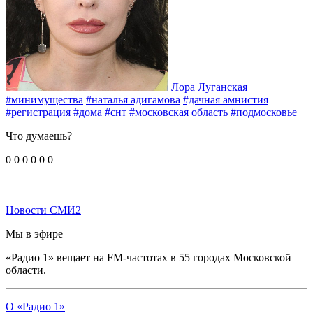
Лора Луганская
#минимущества
#наталья адигамова
#дачная амнистия
#регистрация
#дома
#снт
#московская область
#подмосковье
Что думаешь?
0
0
0
0
0
0
Новости СМИ2
Мы в эфире
«Радио 1» вещает на FM-частотах в 55 городах Московской
области.
О «Радио 1»