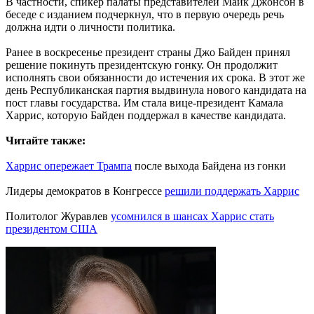
В частности, спикер палаты представителей Майк Джонсон в
беседе с изданием подчеркнул, что в первую очередь речь
должна идти о личности политика.
Ранее в воскресенье президент страны Джо Байден принял
решение покинуть президентскую гонку. Он продолжит
исполнять свои обязанности до истечения их срока. В этот же
день Республиканская партия выдвинула нового кандидата на
пост главы государства. Им стала вице-президент Камала
Харрис, которую Байден поддержал в качестве кандидата.
Читайте также:
Харрис опережает Трампа
после выхода Байдена из гонки
Лидеры демократов в Конгрессе
решили поддержать Харрис
Политолог Журавлев
усомнился в шансах Харрис стать
президентом США