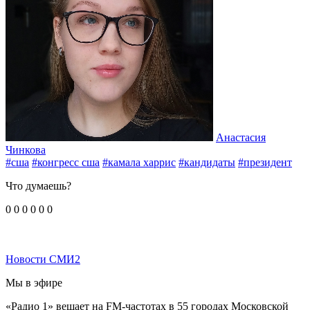
Анастасия
Чинкова
#сша
#конгресс сша
#камала харрис
#кандидаты
#президент
Что думаешь?
0
0
0
0
0
0
Новости СМИ2
Мы в эфире
«Радио 1» вещает на FM-частотах в 55 городах Московской