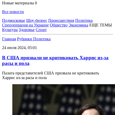
Новые материалы
0
Все новости
Подмосковье
Шоу-бизнес
Происшествия
Политика
Спецоперация на Украине
Общество
Экономика
ЕЩЕ ТЕМЫ
Культура
Здоровье
Спорт
Главная
Рубрики
Политика
24 июля 2024, 05:01
В США призвали не критиковать Харрис из-за
расы и пола
Палата представителей США призвала не критиковать
Харрис из-за расы и пола