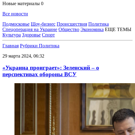
Новые материалы
0
Все новости
Подмосковье
Шоу-бизнес
Происшествия
Политика
Спецоперация на Украине
Общество
Экономика
ЕЩЕ ТЕМЫ
Культура
Здоровье
Спорт
Главная
Рубрики
Политика
29 марта 2024, 06:32
«Украина проиграет»: Зеленский – о
перспективах обороны ВСУ