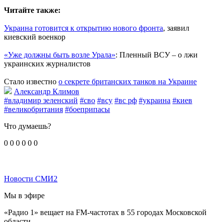
Читайте также:
Украина готовится к открытию нового фронта
, заявил
киевский военкор
«Уже должны быть возле Урала»
: Пленный ВСУ – о лжи
украинских журналистов
Стало известно
о секрете британских танков на Украине
Александр Климов
#владимир зеленский
#сво
#всу
#вс рф
#украина
#киев
#великобритания
#боеприпасы
Что думаешь?
0
0
0
0
0
0
Новости СМИ2
Мы в эфире
«Радио 1» вещает на FM-частотах в 55 городах Московской
области.