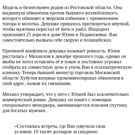
Модель и бизнесвумен родом из Ростовской области. Она
выдвинула обвинения против бывшего возлюбленного,
которого обвиняет в зверском избиении с применением
топора и молотка. Девушке пришлось притвориться мёртвой,
чтобы мужчина перестал её бить и ушёл. Инцидент
произошёл 25 апреля в доме Юлии в Подмосковье. Ван
самостоятельно вызвала себе скорую и полицейских.
Причиной конфликта девушка называет ревность. Юлия
рассталась с Михаилом в декабре прошлого года, однако он
якобы не хотел оставлять её в покое и постоянно угрожал
отобрать их совместную дочь и упечь Ван в психиатрическую
клинику. Теперь бывший министр торговли Московской
области Хубутия впервые прокомментировал обвинения в
свой адрес, назвав их смешными.
Михаил утверждает, что у него с Юлией был исключительно
коммерческий роман. Девушку он нашёл с помощью
специального менеджера, занимающегося поиском спутниц
для богатых мужчин.
«Состоялась встреча, где Ван озвучила свои
условия: 10 тысяч долларов за свидание.