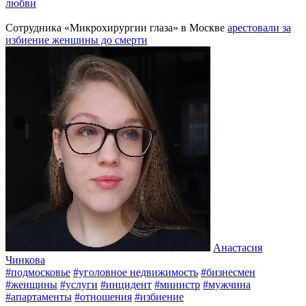
любви
Сотрудника «Микрохирургии глаза» в Москве
арестовали за
избиение женщины до смерти
Анастасия
Чинкова
#подмосковье
#уголовное недвижимость
#бизнесмен
#женщины
#услуги
#инцидент
#министр
#мужчина
#апартаменты
#отношения
#избиение