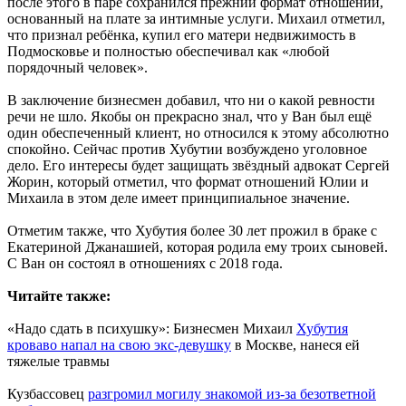
после этого в паре сохранился прежний формат отношений,
основанный на плате за интимные услуги. Михаил отметил,
что признал ребёнка, купил его матери недвижимость в
Подмосковье и полностью обеспечивал как «любой
порядочный человек».
В заключение бизнесмен добавил, что ни о какой ревности
речи не шло. Якобы он прекрасно знал, что у Ван был ещё
один обеспеченный клиент, но относился к этому абсолютно
спокойно. Сейчас против Хубутии возбуждено уголовное
дело. Его интересы будет защищать звёздный адвокат Сергей
Жорин, который отметил, что формат отношений Юлии и
Михаила в этом деле имеет принципиальное значение.
Отметим также, что Хубутия более 30 лет прожил в браке с
Екатериной Джанашией, которая родила ему троих сыновей.
С Ван он состоял в отношениях с 2018 года.
Читайте также:
«Надо сдать в психушку»: Бизнесмен Михаил
Хубутия
кроваво напал на свою экс-девушку
в Москве, нанеся ей
тяжелые травмы
Кузбассовец
разгромил могилу знакомой из-за безответной