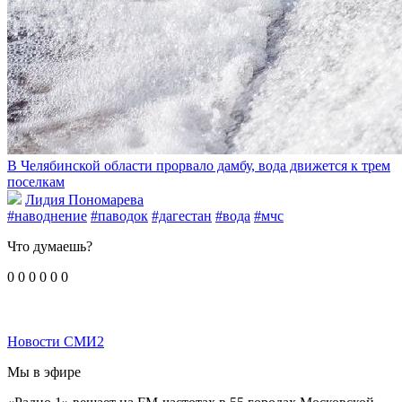
В Челябинской области прорвало дамбу, вода движется к трем
поселкам
Лидия Пономарева
#наводнение
#паводок
#дагестан
#вода
#мчс
Что думаешь?
0
0
0
0
0
0
Новости СМИ2
Мы в эфире