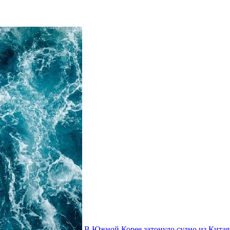
В Южной Корее затонуло судно из Китая,