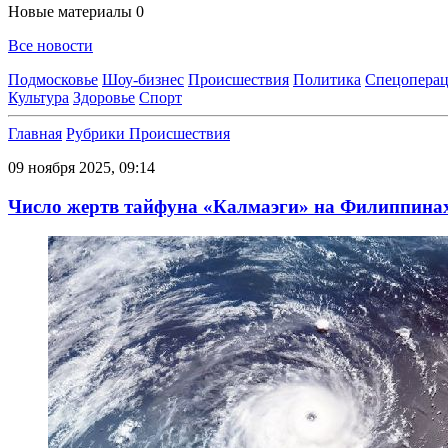
Новые материалы
0
Все новости
Подмосковье
Шоу-бизнес
Происшествия
Политика
Спецоперац
Культура
Здоровье
Спорт
Главная
Рубрики
Происшествия
09 ноября 2025, 09:14
Число жертв тайфуна «Калмаэги» на Филиппинах