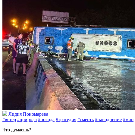
Лидия Пономарева
#ветер
#природа
#погода
#трагедия
#смерть
#наводнение
#мир
Что думаешь?