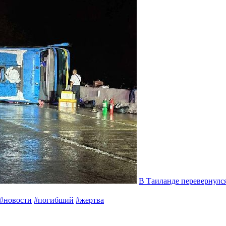
В Таиланде перевернулся
#новости
#погибший
#жертва