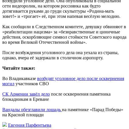
возбудили уголовное дело. Она опубликовала в социальной
сети видеоролик, на котором россиянка как будто
дотягивается руками до груди скульптуры «Родина-мать
зовет!» и «трогает» её, при этом напевая весёлую мелодию.
Как сообщили в Следственном комитете, девушку обвиняют в
«реабилитации нацизма» за «безнравственные и циничные
действия, оскорбляющие символ стойкости Советского народа
во время Великой Отечественной войны».
После возбуждения уголовного дела она уехала из страны,
однако, вчера её задержали в столичном аэропорту.
Читайте также:
Во Владикавказе
возбудят уголовное дело после осквернения
могил
участников СВО
СК Армении завёл дело
после осквернения памятника
блокадникам в Ереване
Вандалы обезглавили лошадь
на памятнике «Парад Победы»
на Красной площади
Евгения Парфентьева