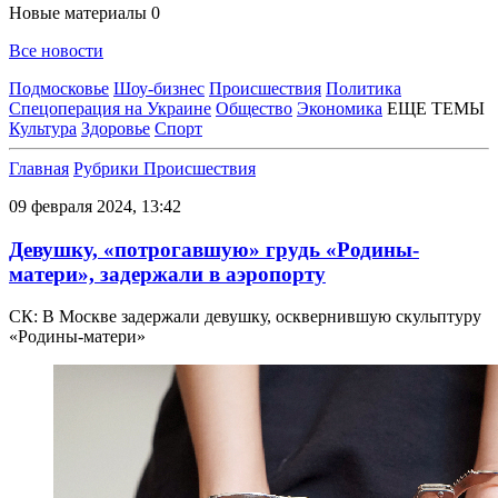
Новые материалы
0
Все новости
Подмосковье
Шоу-бизнес
Происшествия
Политика
Спецоперация на Украине
Общество
Экономика
ЕЩЕ ТЕМЫ
Культура
Здоровье
Спорт
Главная
Рубрики
Происшествия
09 февраля 2024, 13:42
Девушку, «потрогавшую» грудь «Родины-
матери», задержали в аэропорту
СК: В Москве задержали девушку, осквернившую скульптуру
«Родины-матери»