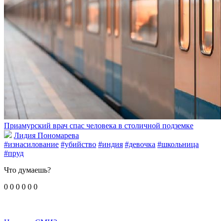
Приамурский врач спас человека в столичной подземке
Лидия Пономарева
#изнасилование
#убийство
#индия
#девочка
#школьница
#пруд
Что думаешь?
0
0
0
0
0
0