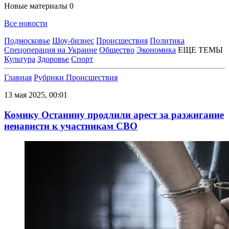
Новые материалы
0
Все новости
Подмосковье
Шоу-бизнес
Происшествия
Политика
Спецоперация на Украине
Общество
Экономика
ЕЩЕ ТЕМЫ
Культура
Здоровье
Спорт
Главная
Рубрики
Происшествия
13 мая 2025, 00:01
Комику Останину продлили арест за разжигание
ненависти к участникам СВО