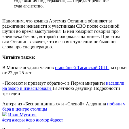
содержания под стражей», — передает решение
суда агентство.
Напомним, что комика Артемия Останина обвиняют за
разжигание ненависти к участникам СВО после сказанной
шутки во время выступления. В ней юморист говорил про
«человека без ног, который подорвался на мине». При этом
сам Останин заявляет, что в его выступлении не было ни
слова про спецоперацию.
Читайте также:
В Москве осудили членов
старейшей Таганской ОПГ
на сроки
от 22 до 25 лет
«Поюзают и привезут обратно»: в Перми мигранты
насадили
на забор и изнасиловали
18-летнюю девушку. Подробности
трагедии
Актера из «Беспринципных» и «Слепой» Алдонина
побили у
бара в центре столицы
Иван Мусатов
#суд
#меры
#сво
#юмор
#арест