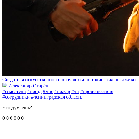
Создателя искусственного интеллекта пытались сжечь заживо
Александр Огарёв
#спасатели
#поезд
#мчс
#пожар
#чп
#происшествия
#сотрудники
#ленинградская область
Что думаешь?
0
0
0
0
0
0