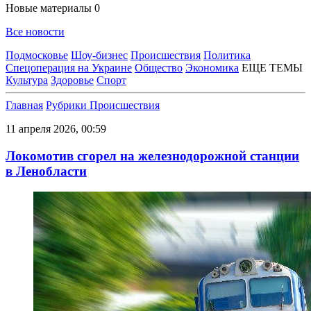
Новые материалы
0
Все новости
Подмосковье
Шоу-бизнес
Происшествия
Политика
Спецоперация на Украине
Общество
Экономика
ЕЩЕ ТЕМЫ
Культура
Здоровье
Спорт
Главная
Рубрики
Происшествия
11 апреля 2026, 00:59
Локомотив сгорел на железнодорожной станции
в Ленобласти