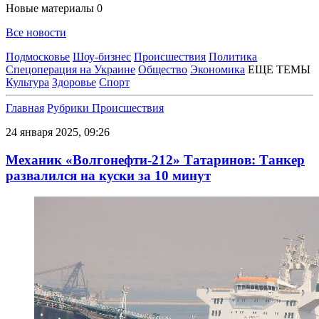
Новые материалы
0
Все новости
Подмосковье
Шоу-бизнес
Происшествия
Политика
Спецоперация на Украине
Общество
Экономика
ЕЩЕ ТЕМЫ
Культура
Здоровье
Спорт
Главная
Рубрики
Происшествия
24 января 2025, 09:26
Механик «Волгонефти-212» Татаринов: Танкер
развалился на куски за 10 минут