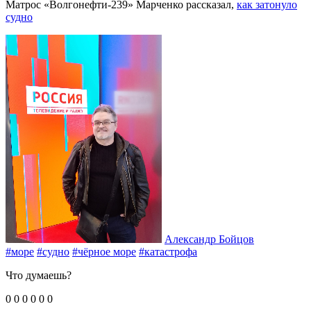
Матрос «Волгонефти-239» Марченко рассказал,
как затонуло
судно
Александр Бойцов
#море
#судно
#чёрное море
#катастрофа
Что думаешь?
0
0
0
0
0
0