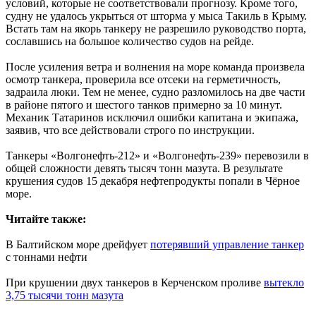
условий, которые не соответствовали прогнозу. Кроме того,
судну не удалось укрыться от шторма у мыса Такиль в Крыму.
Встать там на якорь танкеру не разрешило руководство порта,
сославшись на большое количество судов на рейде.
После усиления ветра и волнения на море команда произвела
осмотр танкера, проверила все отсеки на герметичность,
задраила люки. Тем не менее, судно разломилось на две части
в районе пятого и шестого танков примерно за 10 минут.
Механик Татаринов исключил ошибки капитана и экипажа,
заявив, что все действовали строго по инструкции.
Танкеры «Волгонефть-212» и «Волгонефть-239» перевозили в
общей сложности девять тысяч тонн мазута. В результате
крушения судов 15 декабря нефтепродукты попали в Чёрное
море.
Читайте также:
В Балтийском море дрейфует
потерявший управление танкер
с тоннами нефти
При крушении двух танкеров в Керченском проливе
вытекло
3,75 тысячи тонн мазута