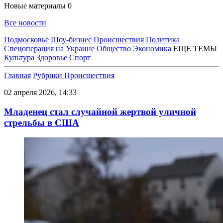
Новые материалы
0
Все новости
Подмосковье
Шоу-бизнес
Происшествия
Политика
Спецоперация на Украине
Общество
Экономика
ЕЩЕ ТЕМЫ
Культура
Здоровье
Спорт
Главная
Рубрики
Происшествия
02 апреля 2026, 14:33
Младенец стал случайной жертвой уличной
стрельбы в США