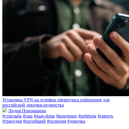
Установка VPN на телефон обернулась избиением для
российской девочки-подростка
Лидия Пономарева
#стрельба
#сша
#нью-йорк
#младенец
#ребёнок
#смерть
#трагедия
#погибший
#полиция
#девочка