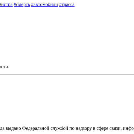
#истра
#смерть
#автомобили
#трасса
асти.
ода выдано Федеральной службой по надзору в сфере связи, и