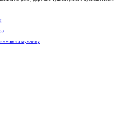
ы
ов
граммового мужчину