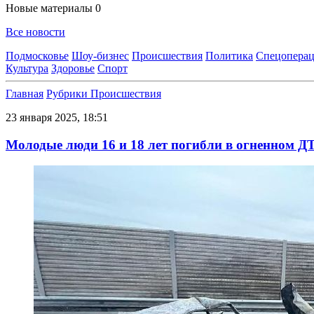
Новые материалы
0
Все новости
Подмосковье
Шоу-бизнес
Происшествия
Политика
Спецоперац
Культура
Здоровье
Спорт
Главная
Рубрики
Происшествия
23 января 2025, 18:51
Молодые люди 16 и 18 лет погибли в огненном Д