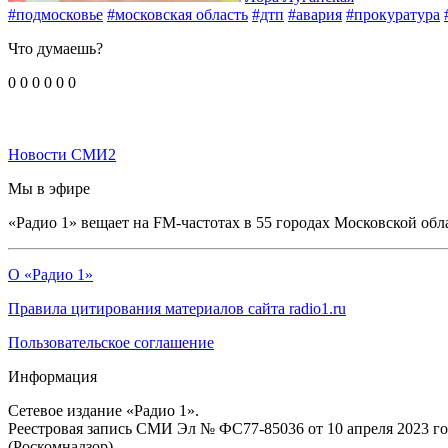
#подмосковье
#московская область
#дтп
#авария
#прокуратура
Что думаешь?
0
0
0
0
0
0
Новости СМИ2
Мы в эфире
«Радио 1» вещает на FM-частотах в 55 городах Московской обл
О «Радио 1»
Правила цитирования материалов сайта radio1.ru
Пользовательское соглашение
Информация
Сетевое издание «Радио 1».
Реестровая запись СМИ Эл № ФС77-85036 от 10 апреля 2023 г
(Роскомнадзор).