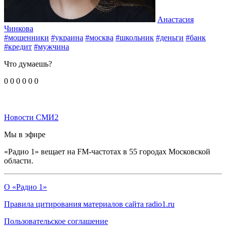
Анастасия
Чинкова
#мошенники
#украина
#москва
#школьник
#деньги
#банк
#кредит
#мужчина
Что думаешь?
0
0
0
0
0
0
Новости СМИ2
Мы в эфире
«Радио 1» вещает на FM-частотах в 55 городах Московской
области.
О «Радио 1»
Правила цитирования материалов сайта radio1.ru
Пользовательское соглашение