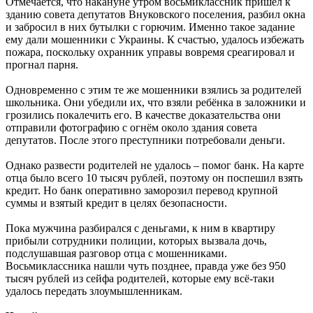
Отмечается, что накануне утром восьмиклассник пришёл к
зданию совета депутатов Внуковского поселения, разбил окна
и забросил в них бутылки с горючим. Именно такое задание
ему дали мошенники с Украины. К счастью, удалось избежать
пожара, поскольку охранник управы вовремя среагировал и
прогнал парня.
Одновременно с этим те же мошенники взялись за родителей
школьника. Они убедили их, что взяли ребёнка в заложники и
грозились покалечить его. В качестве доказательства они
отправили фотографию с огнём около здания совета
депутатов. После этого преступники потребовали деньги.
Однако развести родителей не удалось – помог банк. На карте
отца было всего 10 тысяч рублей, поэтому он поспешил взять
кредит. Но банк оперативно заморозил перевод крупной
суммы и взятый кредит в целях безопасности.
Пока мужчина разбирался с деньгами, к ним в квартиру
прибыли сотрудники полиции, которых вызвала дочь,
подслушавшая разговор отца с мошенниками.
Восьмиклассника нашли чуть позднее, правда уже без 950
тысяч рублей из сейфа родителей, которые ему всё-таки
удалось передать злоумышленникам.