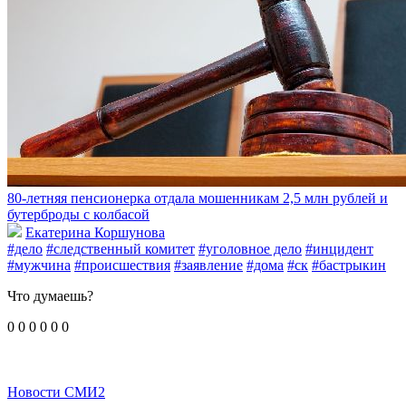
80-летняя пенсионерка отдала мошенникам 2,5 млн рублей и
бутерброды с колбасой
Екатерина Коршунова
#дело
#следственный комитет
#уголовное дело
#инцидент
#мужчина
#происшествия
#заявление
#дома
#ск
#бастрыкин
Что думаешь?
0
0
0
0
0
0
Новости СМИ2