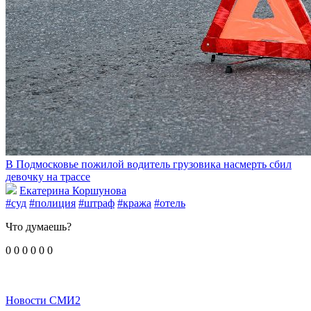
В Подмосковье пожилой водитель грузовика насмерть сбил
девочку на трассе
Екатерина Коршунова
#суд
#полиция
#штраф
#кража
#отель
Что думаешь?
0
0
0
0
0
0
Новости СМИ2