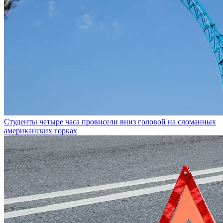
Студенты четыре часа провисели вниз головой на сломанных
американских горках