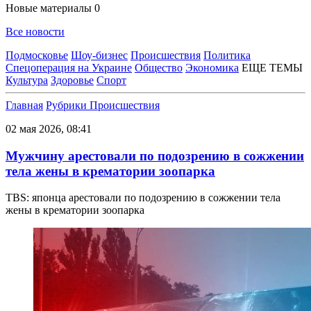
Новые материалы
0
Все новости
Подмосковье
Шоу-бизнес
Происшествия
Политика
Спецоперация на Украине
Общество
Экономика
ЕЩЕ ТЕМЫ
Культура
Здоровье
Спорт
Главная
Рубрики
Происшествия
02 мая 2026, 08:41
Мужчину арестовали по подозрению в сожжении
тела жены в крематории зоопарка
TBS: японца арестовали по подозрению в сожжении тела
жены в крематории зоопарка