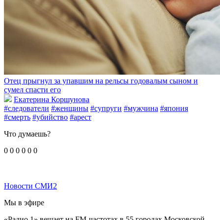
Отец прыгнул за упавшим на рельсы годовалым сыном и
сумел спасти его
Екатерина Коршунова
#следователи
#женщины
#супруги
#мужчина
#япония
#смерть
#убийство
#арест
Что думаешь?
0
0
0
0
0
0
Новости СМИ2
Мы в эфире
«Радио 1» вещает на FM-частотах в 55 городах Московской