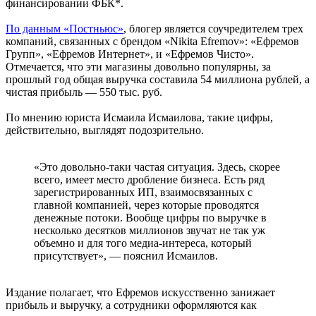
финансировании ФБК*.
По данным «Постньюс»
, блогер является соучредителем трех
компаний, связанных с брендом «Nikita Efremov»: «Ефремов
Групп», «Ефремов Интернет», и «Ефремов Чисто».
Отмечается, что эти магазины довольно популярны, за
прошлый год общая выручка составила 54 миллиона рублей, а
чистая прибыль — 550 тыс. руб.
По мнению юриста Исмаила Исмаилова, такие цифры,
действительно, выглядят подозрительно.
«Это довольно-таки частая ситуация. Здесь, скорее
всего, имеет место дробление бизнеса. Есть ряд
зарегистрированных ИП, взаимосвязанных с
главной компанией, через которые проводятся
денежные потоки. Вообще цифры по выручке в
несколько десятков миллионов звучат не так уж
объемно и для того медиа-интереса, который
присутствует», — пояснил Исмаилов.
Издание полагает, что Ефремов искусственно занижает
прибыль и выручку, а сотрудники оформляются как