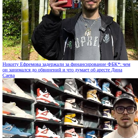
Никиту Ефремова задержали за финансирование ФБК*: чем
он занимался до обвинений и что думает об аресте Дина
Саева