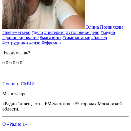
Элина Позднякова
#шереметьево
#дело
#интернет
#уголовное дело
#медиа
#финансирование
#магазины
#самозанятые
#блогер
#сотрудники
#сизо
#ефремов
Что думаешь?
0
0
0
0
0
0
Новости СМИ2
Мы в эфире
«Радио 1» вещает на FM-частотах в 55 городах Московской
области.
О «Радио 1»