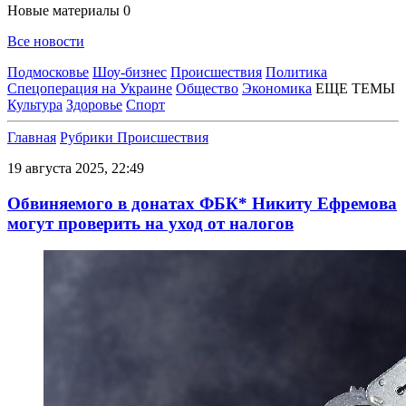
Новые материалы
0
Все новости
Подмосковье
Шоу-бизнес
Происшествия
Политика
Спецоперация на Украине
Общество
Экономика
ЕЩЕ ТЕМЫ
Культура
Здоровье
Спорт
Главная
Рубрики
Происшествия
19 августа 2025, 22:49
Обвиняемого в донатах ФБК* Никиту Ефремова
могут проверить на уход от налогов