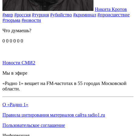
Никита Кротов
#мир
#россия
#турция
#убийство
#криминал
#происшествие
#тюрьма
#новости
Что думаешь?
0
0
0
0
0
0
Новости СМИ2
Мы в эфире
«Радио 1» вещает на FM-частотах в 55 городах Московской
области.
О «Радио 1»
Правила цитирования материалов сайта radio1.ru
Пользовательское соглашение
Информация