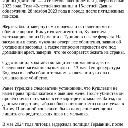
Ирины Двизовой — и её несовершеннолетней дочери осенью
2023 года. Тела 42-летней женщины и 15-летней Даяны
обнаружили 28 ноября 2023 года в городе после пятидневных
поисков.
Жертвы были завёрнутыми в одеяла и оставленными на
обочине дороги. Как уточняет агентство, Кушлевича
экстрадировали из Германии в Турцию в начале февраля. На
заседании в среду мужчина отверг все обвинения, заявил об
ухудшении здоровья, а также попросил перевести его под
домашний арест, заверив, что не собирается бежать из страны.
Суд отклонил ходатайство защиты о домашнем аресте.
Следующее заседание назначили на 13 мая. Генпрокуратура
Бодрума в своём обвинительном заключении указала на
умышленное убийство.
Ранее турецкие следователи установили, что Кушлевич не
имел права приближаться к бывшей жене. После убийства он
провёл почти пять часов в её квартире и отмыл её. Затем, по
данным следствия, забрал общего пятилетнего сына и уехал в
Литву. Причиной конфликта было намерение женщины
лишить его родительских прав на мальчика.
В мае 2024 года литовца задержала полиция Германии, после