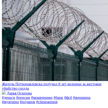
Житель Петропавловска получил 8 лет колонии за жестокое
убийство соседа
Дарья Осипова
#деньги
#пенсии
#мошенники
#банк
#фсб
#женщина
#мужчина
#подарок
#сбережения