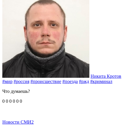
Никита Кротов
#мир
#россия
#происшествие
#поезда
#ржд
#криминал
Что думаешь?
0
0
0
0
0
0
Новости СМИ2