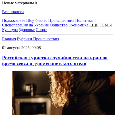
Новые материалы
0
Все новости
Подмосковье
Шоу-бизнес
Происшествия
Политика
Спецоперация на Украине
Общество
Экономика
ЕЩЕ ТЕМЫ
Культура
Здоровье
Спорт
Главная
Рубрики
Происшествия
01 августа 2025, 09:08
Российская туристка случайно села на кран во
время секса в душе египетского отеля