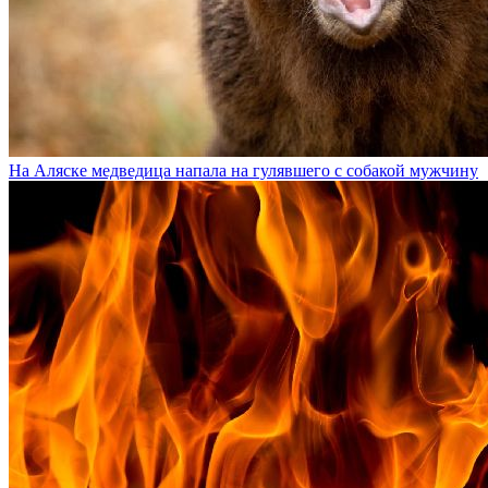
На Аляске медведица напала на гулявшего с собакой мужчину