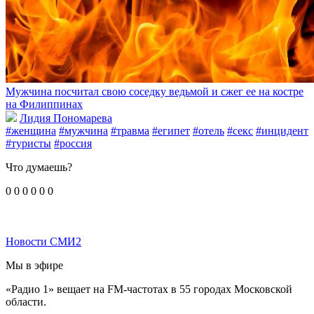
Мужчина посчитал свою соседку ведьмой и сжег ее на костре
на Филиппинах
Лидия Пономарева
#женщина
#мужчина
#травма
#египет
#отель
#секс
#инцидент
#туристы
#россия
Что думаешь?
0
0
0
0
0
0
Новости СМИ2
Мы в эфире
«Радио 1» вещает на FM-частотах в 55 городах Московской
области.