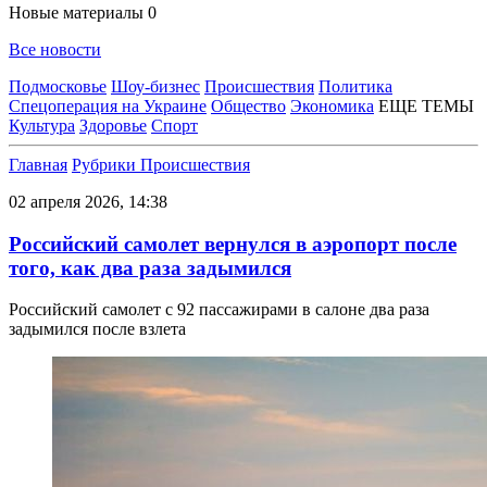
Новые материалы
0
Все новости
Подмосковье
Шоу-бизнес
Происшествия
Политика
Спецоперация на Украине
Общество
Экономика
ЕЩЕ ТЕМЫ
Культура
Здоровье
Спорт
Главная
Рубрики
Происшествия
02 апреля 2026, 14:38
Российский самолет вернулся в аэропорт после
того, как два раза задымился
Российский самолет с 92 пассажирами в салоне два раза
задымился после взлета