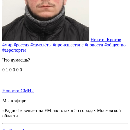
Никита Кротов
#мир
#россия
#самолёты
#происшествие
#новости
#общество
#аэропорты
Что думаешь?
0
1
0
0
0
0
Новости СМИ2
Мы в эфире
«Радио 1» вещает на FM-частотах в 55 городах Московской
области.