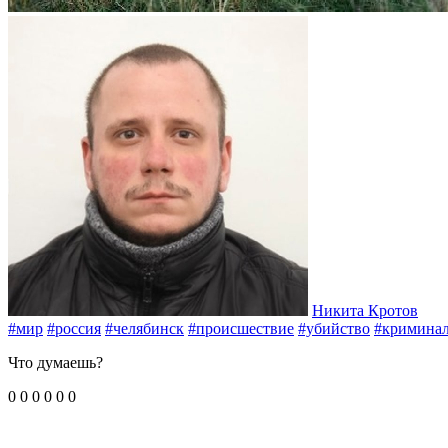
Никита Кротов
#мир
#россия
#челябинск
#происшествие
#убийство
#кримина
Что думаешь?
0
0
0
0
0
0