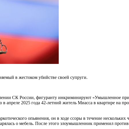
няемый в жестоком убийстве своей супруги.
влении СК России, фигуранту инкриминируют «Умышленное прич
 в апреле 2025 года 42-летний житель Миасса в квартире на про
наркотического опьянения, он в ходе ссоры в течение нескольки
а ударялась о мебель. После этого злоумышленник применил прот