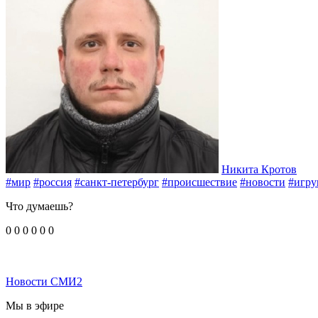
Никита Кротов
#мир
#россия
#санкт-петербург
#происшествие
#новости
#игр
Что думаешь?
0
0
0
0
0
0
Новости СМИ2
Мы в эфире