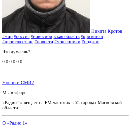
Никита Кротов
#мир
#россия
#новосибирская область
#криминал
#происшествие
#новости
#мошенники
#поджог
Что думаешь?
0
0
0
0
0
0
Новости СМИ2
Мы в эфире
«Радио 1» вещает на FM-частотах в 55 городах Московской
области.
О «Радио 1»