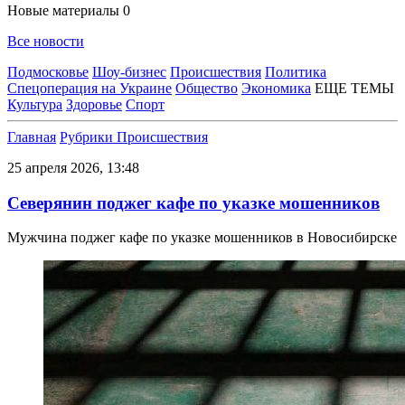
Новые материалы
0
Все новости
Подмосковье
Шоу-бизнес
Происшествия
Политика
Спецоперация на Украине
Общество
Экономика
ЕЩЕ ТЕМЫ
Культура
Здоровье
Спорт
Главная
Рубрики
Происшествия
25 апреля 2026, 13:48
Северянин поджег кафе по указке мошенников
Мужчина поджег кафе по указке мошенников в Новосибирске