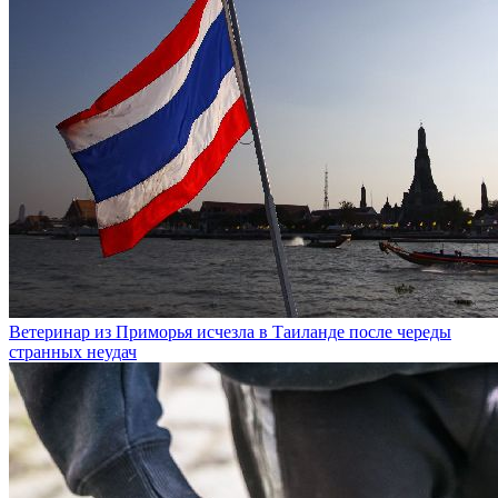
Ветеринар из Приморья исчезла в Таиланде после череды
странных неудач