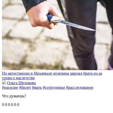
На автостанции в Махачкале мужчина зарезал брата из-за
спора о наследстве
Ольга Щелокова
#насилие
#билет
#мать
#сотрудники
#расследование
Что думаешь?
0
0
0
0
0
0