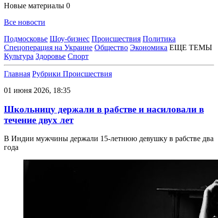
Новые материалы
0
Все новости
Подмосковье
Шоу-бизнес
Происшествия
Политика
Спецоперация на Украине
Общество
Экономика
ЕЩЕ ТЕМЫ
Культура
Здоровье
Спорт
Главная
Рубрики
Происшествия
01 июня 2026, 18:35
Школьницу держали в рабстве и насиловали в
течение двух лет
В Индии мужчины держали 15-летнюю девушку в рабстве два
года