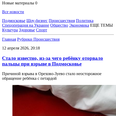
Новые материалы
0
Все новости
Подмосковье
Шоу-бизнес
Происшествия
Политика
Спецоперация на Украине
Общество
Экономика
ЕЩЕ ТЕМЫ
Культура
Здоровье
Спорт
Главная
Рубрики
Происшествия
12 апреля 2026, 20:18
Стало известно, из-за чего ребёнку оторвало
пальцы при взрыве в Подмосковье
Причиной взрыва в Орехово-Зуево стало неосторожное
обращение ребёнка с петардой