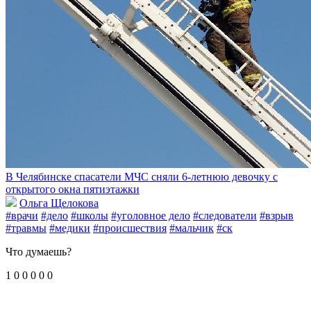
В Челябинске спасатели МЧС сняли 6-летнюю девочку с
открытого окна пятиэтажки
Ольга Щелокова
#врачи
#дело
#школы
#уголовное дело
#следователи
#взрыв
#травмы
#медики
#происшествия
#мальчик
#ск
Что думаешь?
1
0
0
0
0
0