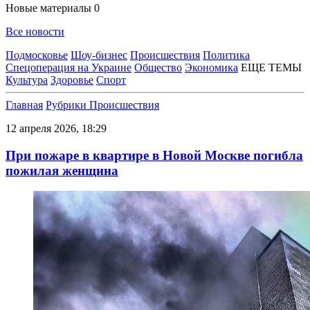
Новые материалы
0
Все новости
Подмосковье
Шоу-бизнес
Происшествия
Политика
Спецоперация на Украине
Общество
Экономика
ЕЩЕ ТЕМЫ
Культура
Здоровье
Спорт
Главная
Рубрики
Происшествия
12 апреля 2026, 18:29
При пожаре в квартире в Новой Москве погибла
пожилая женщина