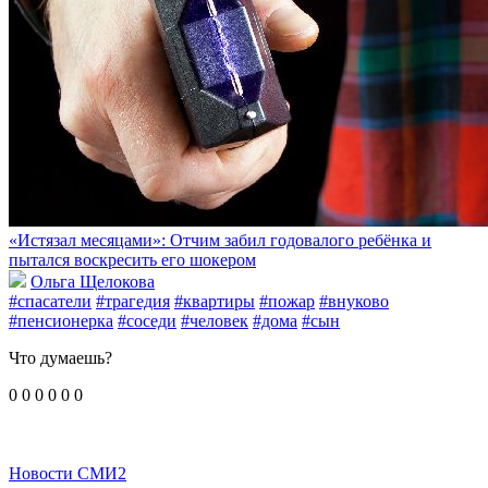
«Истязал месяцами»: Отчим забил годовалого ребёнка и
пытался воскресить его шокером
Ольга Щелокова
#спасатели
#трагедия
#квартиры
#пожар
#внуково
#пенсионерка
#соседи
#человек
#дома
#сын
Что думаешь?
0
0
0
0
0
0
Новости СМИ2