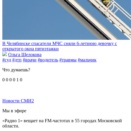
В Челябинске спасатели МЧС сняли 6-летнюю девочку с
открытого окна пятиэтажки
Ольга Щелокова
#суд
#дтп
#врачи
#водитель
#травмы
#мальчик
Что думаешь?
0
0
0
0
1
0
Новости СМИ2
Мы в эфире
«Радио 1» вещает на FM-частотах в 55 городах Московской
области.