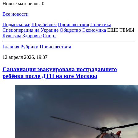
Новые материалы
0
Все новости
Подмосковье
Шоу-бизнес
Происшествия
Политика
Спецоперация на Украине
Общество
Экономика
ЕЩЕ ТЕМЫ
Культура
Здоровье
Спорт
Главная
Рубрики
Происшествия
12 апреля 2026, 19:37
Санавиация эвакуировала пострадавшего
ребёнка после ДТП на юге Москвы