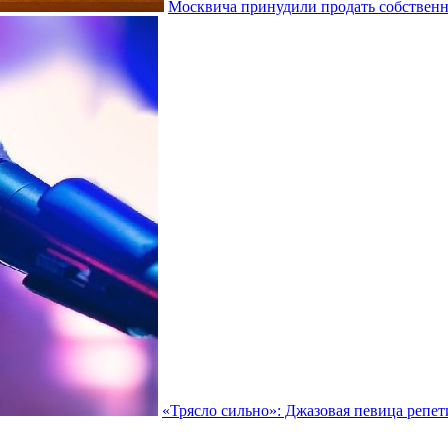
Москвича принудили продать собствен
«Трясло сильно»: Джазовая певица репет