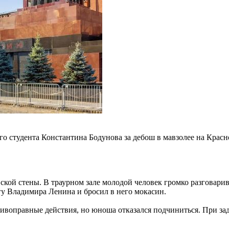
его студента Константина Бодунова за дебош в мавзолее на Кра
ской стены. В траурном зале молодой человек громко разговари
агу Владимира Ленина и бросил в него мокасин.
воправные действия, но юноша отказался подчиниться. При зад