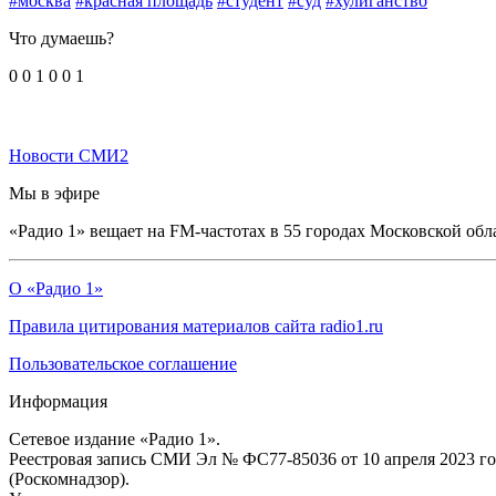
#москва
#красная площадь
#студент
#суд
#хулиганство
Что думаешь?
0
0
1
0
0
1
Новости СМИ2
Мы в эфире
«Радио 1» вещает на FM-частотах в 55 городах Московской обл
О «Радио 1»
Правила цитирования материалов сайта radio1.ru
Пользовательское соглашение
Информация
Сетевое издание «Радио 1».
Реестровая запись СМИ Эл № ФС77-85036 от 10 апреля 2023 г
(Роскомнадзор).