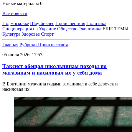
Новые материалы
0
Все новости
Подмосковье
Шоу-бизнес
Происшествия
Политика
Спецоперация на Украине
Общество
Экономика
ЕЩЕ ТЕМЫ
Культура
Здоровье
Спорт
Главная
Рубрики
Происшествия
05 июля 2026, 17:53
Таксист обещал школьницам походы по
магазинам и насиловал их у себя дома
В Британии мужчина годами заманивал к себе девочек и
насиловал их