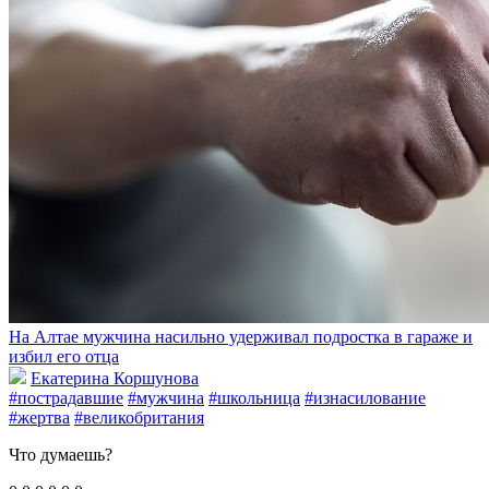
На Алтае мужчина насильно удерживал подростка в гараже и
избил его отца
Екатерина Коршунова
#пострадавшие
#мужчина
#школьница
#изнасилование
#жертва
#великобритания
Что думаешь?