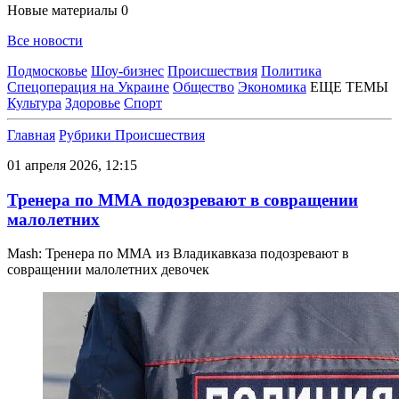
Новые материалы
0
Все новости
Подмосковье
Шоу-бизнес
Происшествия
Политика
Спецоперация на Украине
Общество
Экономика
ЕЩЕ ТЕМЫ
Культура
Здоровье
Спорт
Главная
Рубрики
Происшествия
01 апреля 2026, 12:15
Тренера по ММА подозревают в совращении
малолетних
Mash: Тренера по ММА из Владикавказа подозревают в
совращении малолетних девочек