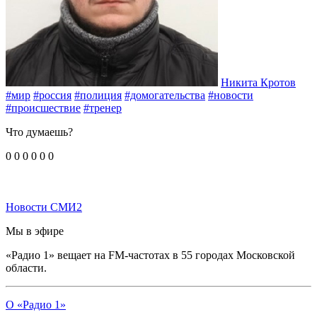
Никита Кротов
#мир
#россия
#полиция
#домогательства
#новости
#происшествие
#тренер
Что думаешь?
0
0
0
0
0
0
Новости СМИ2
Мы в эфире
«Радио 1» вещает на FM-частотах в 55 городах Московской
области.
О «Радио 1»