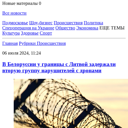
Новые материалы
0
Все новости
Подмосковье
Шоу-бизнес
Происшествия
Политика
Спецоперация на Украине
Общество
Экономика
ЕЩЕ ТЕМЫ
Культура
Здоровье
Спорт
Главная
Рубрики
Происшествия
06 июля 2024, 11:24
В Белоруссии у границы с Литвой задержали
вторую группу нарушителей с дронами