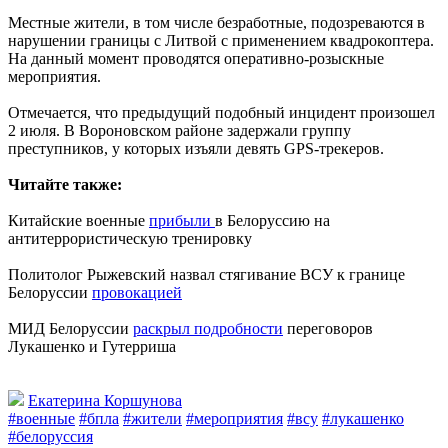
Местные жители, в том числе безработные, подозреваются в
нарушении границы с Литвой с применением квадрокоптера.
На данный момент проводятся оперативно-розыскные
мероприятия.
Отмечается, что предыдущий подобный инцидент произошел
2 июля. В Вороновском районе задержали группу
преступников, у которых изъяли девять GPS-трекеров.
Читайте также:
Китайские военные
прибыли
в Белоруссию на
антитеррористическую тренировку
Политолог Рыжевский назвал стягивание ВСУ к границе
Белоруссии
провокацией
МИД Белоруссии
раскрыл подробности
переговоров
Лукашенко и Гутерриша
Екатерина Коршунова
#военные
#бпла
#жители
#мероприятия
#всу
#лукашенко
#белоруссия