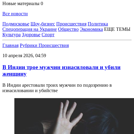
Новые материалы
0
Все новости
Подмосковье
Шоу-бизнес
Происшествия
Политика
Спецоперация на Украине
Общество
Экономика
ЕЩЕ ТЕМЫ
Культура
Здоровье
Спорт
Главная
Рубрики
Происшествия
10 апреля 2026, 04:59
В Индии трое мужчин изнасиловали и убили
женщину
В Индии арестовали троих мужчин по подозрению в
изнасиловании и убийстве