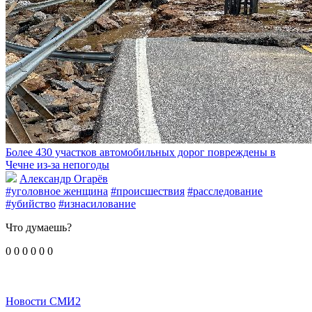
Более 430 участков автомобильных дорог повреждены в
Чечне из-за непогоды
Александр Огарёв
#уголовное женщина
#происшествия
#расследование
#убийство
#изнасилование
Что думаешь?
0
0
0
0
0
0
Новости СМИ2