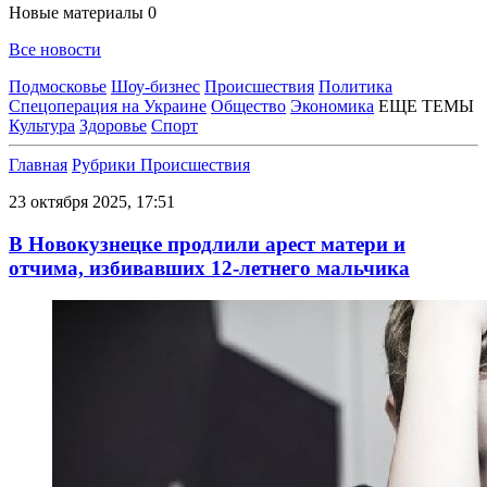
Новые материалы
0
Все новости
Подмосковье
Шоу-бизнес
Происшествия
Политика
Спецоперация на Украине
Общество
Экономика
ЕЩЕ ТЕМЫ
Культура
Здоровье
Спорт
Главная
Рубрики
Происшествия
23 октября 2025, 17:51
В Новокузнецке продлили арест матери и
отчима, избивавших 12-летнего мальчика