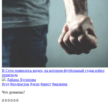
В Сети появилось видео, на котором футбольный судья избил
пешехода
Дайана Хусинова
#суд
#подросток
#дело
#арест
#мальчик
Что думаешь?
0
0
0
0
0
0